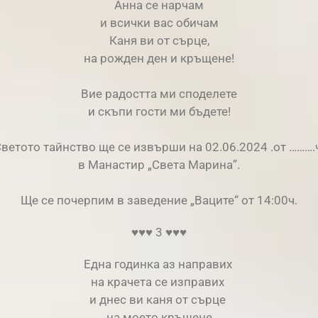
Анна се нарчам
и всички вас обичам
Каня ви от сърце,
на рожден ден и кръщене!
Вие радостта ми споделете
и скъпи гости ми бъдете!
ветото тайнство ще се извърши на 02.06.2024 .от ……….
в Манастир „Света Марина”.
Ще се почерпим в заведение „Ваците“ от 14:00ч.
♥♥♥ 3 ♥♥♥
Една годинка аз направих
на крачета се изправих
и днес ви каня от сърце
на моето кръщене