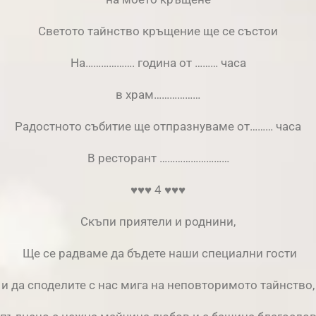
Светото тайнство кръщение ще се състои
На………………. година от ……… часа
в храм………………
Радостното събитие ще отпразнуваме от……… часа
В ресторант ………………………
♥♥♥ 4 ♥♥♥
Скъпи приятели и роднини,
Ще се радваме да бъдете наши специални гости
и да споделите с нас мига на неповторимото тайнство,