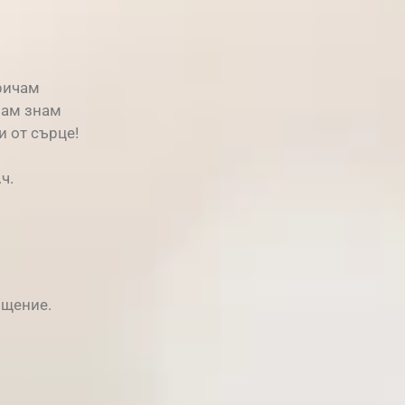
ричам
вам знам
и от сърце!
ч.
ъщение.