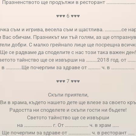
Празненството ще продължи в ресторант ……………………..
♥♥♥ 6 ♥♥♥
чка съм и игрива, весела съм и щастлива. ……………се на
и Вас обичам. Празникът ми тъй голям, аз ще отпразну
тели добри. С малко грейнало лице ще посрещна всичк
Ще се радваме да споделите с нас този така важен ден!
ветото тайнство ще се извърши на ……….2018 год. от ……..
в …………..Ще почерпим за здраве от ……….. ч. в …………………
♥♥♥ 7 ♥♥♥
Скъпи приятели,
Ви в храма, където нашето дете ще влезе за своето кр
Радостта ни споделете и скъпи гости ни бъдете!
Светото тайнство ще се извърши
на ……………………. г. От ………………… ч. в храм ……
Ще почерпим за здраве от ……………….. ч. в ресторант ……