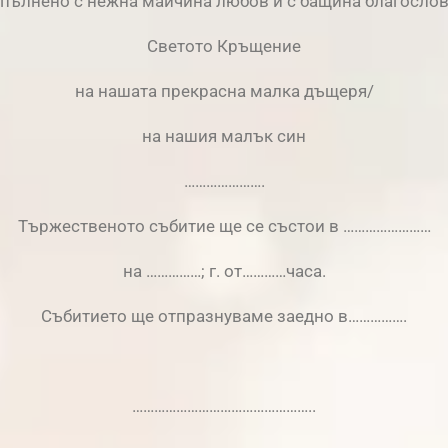
пълнено с нежна майчина любов и с бащина благосло
Светото Кръщение
на нашата прекрасна малка дъщеря/
на нашия малък син
………………….
Тържественото събитие ще се състои в ……………………
на ……………; г. oт…………часа.
Събитието ще отпразнуваме заедно в…………….
…………………………………………..