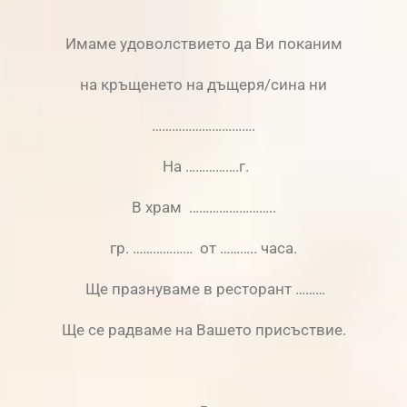
Имаме удоволствието да Ви поканим
на кръщенето на дъщеря/сина ни
………………………….
На …………….г.
В храм ……………………..
гр. ……………… от ……….. часа.
Ще празнуваме в ресторант ………
Ще се радваме на Вашето присъствие.