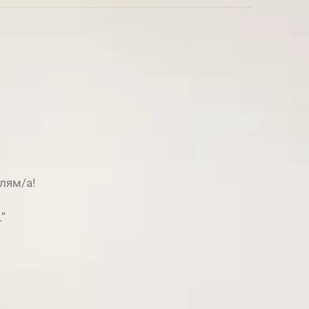
лям/a!
”