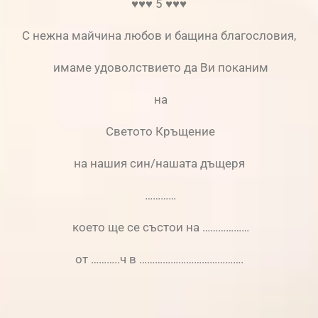
♥♥♥ 5 ♥♥♥
С нежна майчина любов и бащина благословия,
имаме удоволствието да Ви поканим
на
Светото Кръщение
на нашия син/нашата дъщеря
…………
което ще се състои на ………………
от ………..ч в ………………………………….