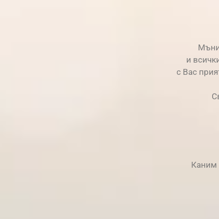
Мъни
и всичк
с Вас прия
С
Каним 