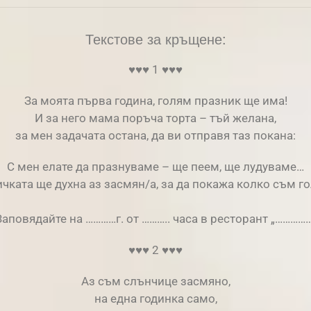
Текстове за кръщене:
♥♥♥ 1 ♥♥♥
За моята първа година, голям празник ще има!
И за него мама поръча торта – тъй желана,
за мен задачата остана, да ви отправя таз покана:
С мен елате да празнуваме – ще пеем, ще лудуваме…
чката ще духна аз засмян/a, за да покажа колко съм го
Заповядайте на …………г. от ……….. часа в ресторант „……………
♥♥♥ 2 ♥♥♥
Аз съм слънчице засмяно,
на една годинка само,