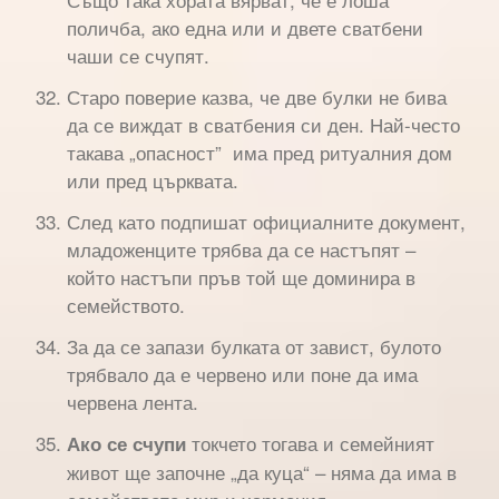
поличба, ако една или и двете сватбени
чаши се счупят.
Старо поверие казва, че две булки не бива
да се виждат в сватбения си ден. Най-често
такава „опасност” има пред ритуалния дом
или пред църквата.
След като подпишат официалните документ,
младоженците трябва да се настъпят –
който настъпи пръв той ще доминира в
семейството.
За да се запази булката от завист, булото
трябвало да е червено или поне да има
червена лента.
токчето тогава и семейният
Ако се счупи
живот ще започне „да куца“ – няма да има в