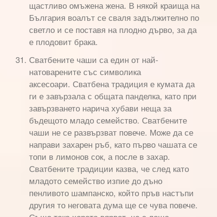
щастливо омъжена жена. В някой краища на
България воалът се сваля задължително по
светло и се поставя на плодно дърво, за да
е плодовит брака.
Сватбените чаши са един от най-
натоварените със символика
аксесоари. Сватбена традиция е кумата да
ги е завързала с общата панделка, като при
завързването нарича хубави неща за
бъдещото младо семейство. Сватбените
чаши не се развързват повече. Може да се
направи захарен ръб, като първо чашата се
топи в лимонов сок, а после в захар.
Сватбените традиции казва, че след като
младото семейство изпие до дъно
пенливото шампанско, който пръв настъпи
другия то неговата дума ще се чува повече.
Също така хората вярват, че е лоша