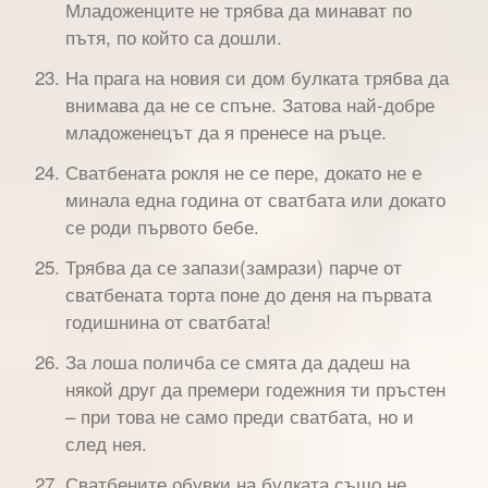
Младоженците не трябва да минават по
пътя, по който са дошли.
На прага на новия си дом булката трябва да
внимава да не се спъне. Затова най-добре
младоженецът да я пренесе на ръце.
Сватбената рокля не се пере, докато не е
минала една година от сватбата или докато
се роди първото бебе.
Трябва да се запази(замрази) парче от
сватбената торта поне до деня на първата
годишнина от сватбата!
За лоша поличба се смята да дадеш на
някой друг да премери годежния ти пръстен
– при това не само преди сватбата, но и
след нея.
Сватбените обувки на булката също не