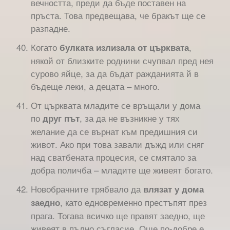
вечността, преди да бъде поставен на
пръста. Това предвещава, че бракът ще се
разпадне.
Когато
,
булката излизала от църквата
някой от близките роднини счупвал пред нея
сурово яйце, за да бъдат ражданията й в
бъдеще леки, а децата – много.
От църквата младите се връщали у дома
по
, за да не възникне у тях
друг път
желание да се върнат към предишния си
живот. Ако при това завали дъжд или сняг
над сватбената процесия, се смятало за
добра поличба – младите ще живеят богато.
Новобрачните трябвало да
влязат у дома
, като едновременно престъпят през
заедно
прага. Тогава всичко ще правят заедно, ще
живеят в пълно съгласие. Още по-добре е,