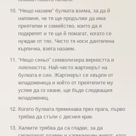
“Нещо назаем” булката взима, за да й
напомня, че тя ще продължи да има
приятелки и семейство, които да я
подкрепят и те ще й помагат, когато се
нуждае от тях. Често тя носи дантелена
кърпичка, взета назаем.
“Нещо синьо” символизира верността и
лоялността. Най-често жартиерът на
булката е син. Жартиерът се хвърля от
младоженеца и който от приятелите му
успее да го хване, ще бъде следващия
младоженец.
Когато булката преминава през прага, първо
трябва да стъпи с десния крак.
Халките трябва да са гладки, за да
гарантират плавен и хармоничен живот, като