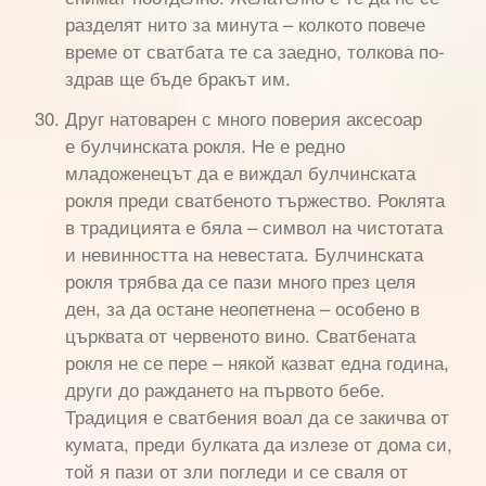
разделят нито за минута – колкото повече
време от сватбата те са заедно, толкова по-
здрав ще бъде бракът им.
Друг натоварен с много поверия аксесоар
е булчинската рокля. Не е редно
младоженецът да е виждал булчинската
рокля преди сватбеното тържество. Роклята
в традицията е бяла – символ на чистотата
и невинността на невестата. Булчинската
рокля трябва да се пази много през целя
ден, за да остане неопетнена – особено в
църквата от червеното вино. Сватбената
рокля не се пере – някой казват една година,
други до раждането на първото бебе.
Традиция е сватбения воал да се закичва от
кумата, преди булката да излезе от дома си,
той я пази от зли погледи и се сваля от