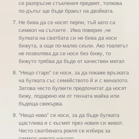
се разпръсне стъкления предмет, толкова
по-дълъг ще бъде бракът на двойката.
Не бива да се носят перли, тъй като са
символ на сълзите . Има поверие ,че
булката на сватбата си не бива да носи
бижута, а още по-малко скъпи. Ако тоалетът
не позволява да се носи без бижу, то
бижуто трябва да бъде от качествен метал
“Нещо старо” се носи, за да покаже връзката
на булката със семейството й и с миналото.
Затова често булките предпочитат да носят
бижу, подарено им от тяхната майка или
бъдеща свекърва.
“Нещо ново” се носи, за да бъде булката
щастлива и с късмет през новия си живот.
Често сватбената рокля се избира за
символ новото начало.