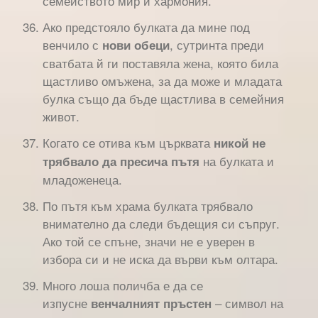
семейството мир и хармония.
Ако предстояло булката да мине под
венчило с
, сутринта преди
нови обеци
сватбата й ги поставяла жена, която била
щастливо омъжена, за да може и младата
булка също да бъде щастлива в семейния
живот.
Когато се отива към църквата
никой не
на булката и
трябвало да пресича пътя
младоженеца.
По пътя към храма булката трябвало
внимателно да следи бъдещия си съпруг.
Ако той се спъне, значи не е уверен в
избора си и не иска да върви към олтара.
Много лоша поличба е да се
изпусне
– символ на
венчалният пръстен