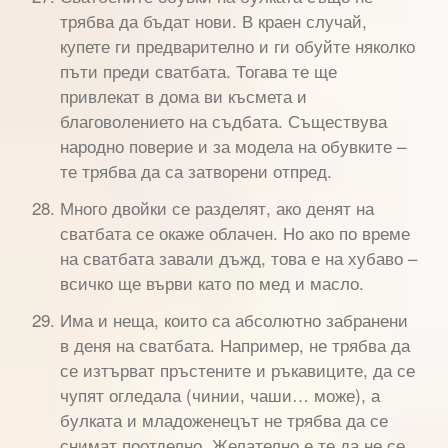
трябва да бъдат нови. В краен случай,
купете ги предварително и ги обуйте няколко
пъти преди сватбата. Тогава те ще
привлекат в дома ви късмета и
благоволението на съдбата. Съществува
народно поверие и за модела на обувките –
те трябва да са затворени отпред.
Много двойки се разделят, ако денят на
сватбата се окаже облачен. Но ако по време
на сватбата завали дъжд, това е на хубаво –
всичко ще върви като по мед и масло.
Има и неща, които са абсолютно забранени
в деня на сватбата. Например, не трябва да
се изтърват пръстените и ръкавиците, да се
чупят огледала (чинии, чаши… може), а
булката и младоженецът не трябва да се
снимат поотделно. Желателно е те да не се