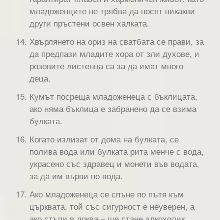
младоженците не трябва да носят никакви
други пръстени освен халката.
Хвърлянето на ориз на сватбата се прави, за
да предпази младите хора от зли духове, и
розовите листенца са за да имат много
деца.
Кумът посреща младоженеца с бъклицата,
ако няма бъклица е забранено да се взима
булката.
Когато излизат от дома на булката, се
полива вода или булката рита менче с вода,
украсено със здравец и монети във водата,
за да им върви по вода.
Ако младоженеца се спъне по пътя към
църквата, той със сигурност е неуверен, а
ако стъпи в локва – ще стане алкохолик.