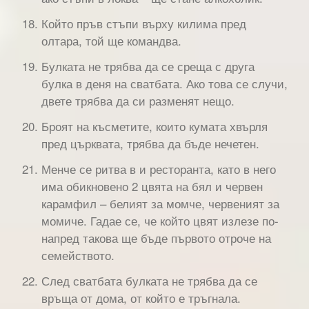
Който пръв стъпи върху килима пред
олтара, той ще командва.
Булката не трябва да се среща с друга
булка в деня на сватбата. Ако това се случи,
двете трябва да си разменят нещо.
Броят на късметите, които кумата хвърля
пред църквата, трябва да бъде нечетен.
Менче се ритва в и ресторанта, като в него
има обикновено 2 цвята на бял и червен
карамфил – белият за момче, червеният за
момиче. Гадае се, че който цвят излезе по-
напред такова ще бъде първото отроче на
семейството.
След сватбата булката не трябва да се
връща от дома, от който е тръгнала.