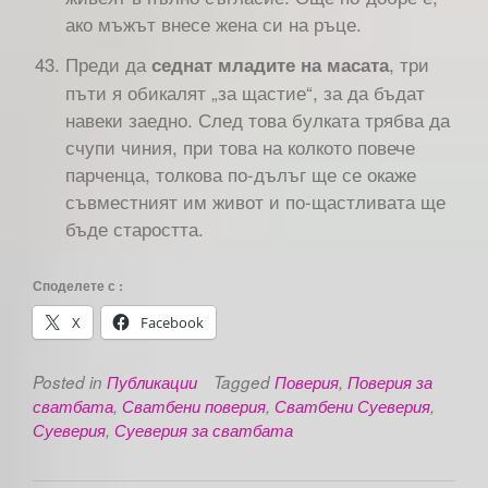
ако мъжът внесе жена си на ръце.
Преди да
, три
седнат младите на масата
пъти я обикалят „за щастие“, за да бъдат
навеки заедно. След това булката трябва да
счупи чиния, при това на колкото повече
парченца, толкова по-дълъг ще се окаже
съвместният им живот и по-щастливата ще
бъде старостта.
Споделете с :
X
Facebook
Posted in
Публикации
Tagged
Поверия
,
Поверия за
сватбата
,
Сватбени поверия
,
Сватбени Суеверия
,
Суеверия
,
Суеверия за сватбата