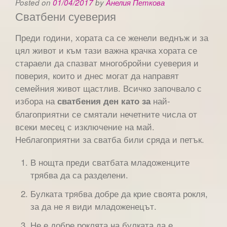
Posted on
01/04/2017
by
Анелия Петкова
Сватбени суеверия
Преди години, хората са се женели веднъж и за
цял живот и към тази важна крачка хората се
стараели да спазват многобройни суеверия и
поверия, които и днес могат да направят
семейния живот щастлив. Всичко започвало с
избора на
най-
сватбения ден като за
благоприятни се смятали нечетните числа от
всеки месец с изключение на май.
Неблагоприятни за сватба били сряда и петък.
В нощта преди сватбата младоженците
трябва да са разделени.
Булката трябва добре да крие своята рокля,
за да не я види младоженецът.
Не е добре роклята на булката да е