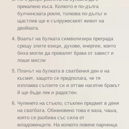
прекалено къса. Колкото е по-дълга
булчинската рокля, толкова по-дълъг и
щастлив ще е съпружеският живот на
двойката.
Воалът на булката символизира преграда
срещу злите езици, духове, енергии, които
биха могли да провалят брака от завист и
лоши мисли
Плачът на булката в сватбения ден е на
късмет, защото се предполага, че тя
изплаква сълзите си и оттам насетне бракът
й ще бъде лек и радостен.
Чупенето на стъкло, стъклен предмет в деня
на сватбата. Обикновено това е ваза, чаша,
която се разбива със сила от
младоженците. На колкото повече парченца