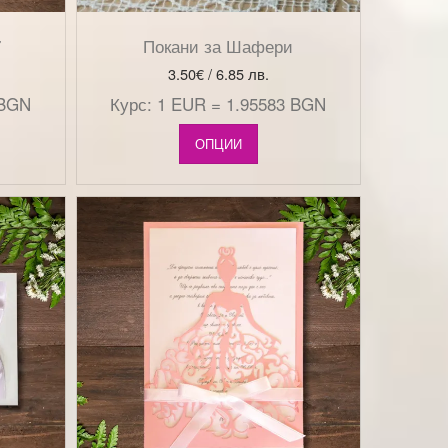
7
Покани за Шафери
3.50
€
/ 6.85 лв.
 BGN
Курс: 1 EUR = 1.95583 BGN
ОПЦИИ