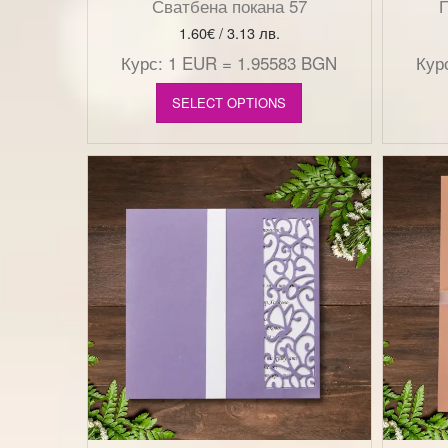
Сватбена покана 57
П
1.60
€
/ 3.13 лв.
Курс: 1 EUR = 1.95583 BGN
Кур
SELECT OPTIONS