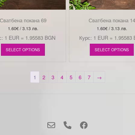
Сватбена покана 69
Сватбена покана 1
1.60
€
/ 3.13 лв.
1.60
€
/ 3.13 лв.
с: 1 EUR = 1.95583 BGN
Курс: 1 EUR = 1.95583
SELECT OPTIONS
SELECT OPTIONS
1
2
3
4
5
6
7
→