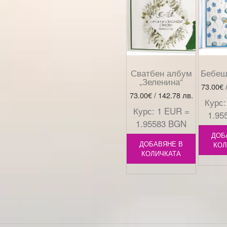
Сватбен албум
Бебеш
„Зеленина“
73.00
€
73.00
€
/ 142.78 лв.
Курс:
Курс: 1 EUR =
1.95
1.95583 BGN
ДОБ
ДОБАВЯНЕ В
КОЛ
КОЛИЧКАТА