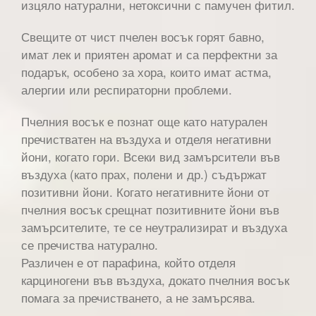
изцяло натурални, нетоксични с памучен фитил.
Свещите от чист пчелен восък горят бавно,
имат лек и приятен аромат и са перфектни за
подарък, особено за хора, които имат астма,
алергии или респираторни проблеми.
Пчелния восък е познат още като натурален
пречистватен на въздуха и отделя негативни
йони, когато гори. Всеки вид замърсители във
въздуха (като прах, полени и др.) съдържат
позитивни йони. Когато негативните йони от
пчелния восък срещнат позитивните йони във
замърсителите, те се неутрализират и въздуха
се пречиства натурално.
Различен е от парафина, който отделя
карциногени във въздуха, докато пчелния восък
помага за пречистването, а не замърсява.