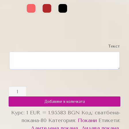
Текст
Добавяне в количката
Курс: 1 EUR = 1.95583 BGN
Код:
сватбена-
покана-80
Категория:
Покани
Етикети:
Дантелена покана
,
Лилава покана
,