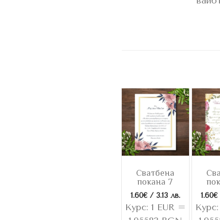
вайбъ
Сватбена
Св
покана 7
пок
1.60
€
/ 3.13 лв.
1.60
€
Курс: 1 EUR =
Курс: