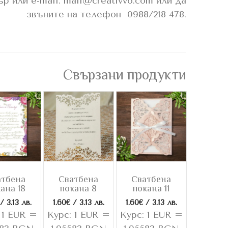
р или e-mail: mail@creativvo.com или да
звъните на телефон 0988/218 478.
Свързани продукти
атбена
Сватбена
Сватбена
ана 18
покана 8
покана 11
/ 3.13 лв.
1.60
€
/ 3.13 лв.
1.60
€
/ 3.13 лв.
 1 EUR =
Курс: 1 EUR =
Курс: 1 EUR =