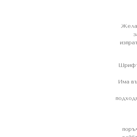
Желан
з
изпра
Шрифт
Има въ
подходя
поръ