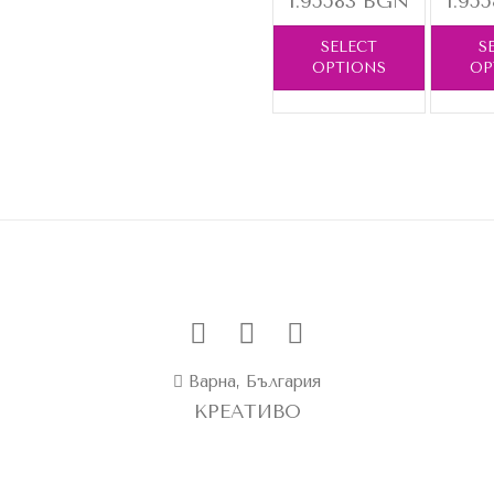
1.95583 BGN
1.95
SELECT
S
OPTIONS
OP
Варна, България
КРЕАТИВО