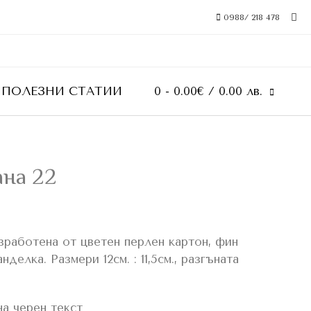
0988/ 218 478
ПОЛЕЗНИ СТАТИИ
0
- 0.00€ / 0.00 лв.
ана 22
зработена от цветен перлен картон, фин
нделка. Размери 12см. : 11,5см., разгъната
на черен текст