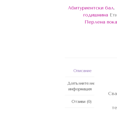
Абитуриентски бал
,
годишнина
Ет
Перлена пок
Описание
Допълнителна
информация
Сва
Отзиви (0)
те