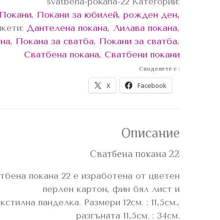
svatbena-pokana-22
Категории:
Покани
,
Покани за юбилей, рожден ден,
икети:
Дантелена покана
,
Лилава покана
,
ана
,
Покана за сватба
,
Покани за сватба
,
Сватбена покана
,
Сватбени покани
Споделете с :
X
Facebook
Описание
Сватбена покана 22
тбена покана 22 е изработена от цветен
перлен картон, фин бял лист и
кстилна панделка. Размери 12см. : 11,5см.,
разгъната 11,5см. : 34см.