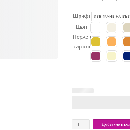
Шрифт
Цвят
Перлен
картон
Добавяне в ко