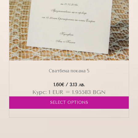
Сватбена покана 5
1.60
€
/ 3.13 лв.
Курс: 1 EUR = 1.95583 BGN
SELECT OPTIONS