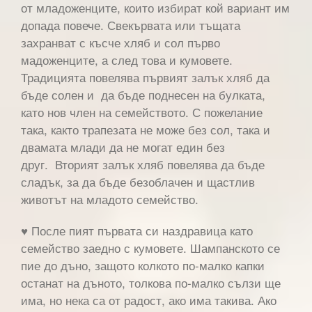
от младоженците, които избират кой вариант им
допада повече. Свекървата или тъщата
захранват с късче хляб и сол първо
мадоженците, а след това и кумовете.
Традицията повелява първият залък хляб да
бъде солен и да бъде поднесен на булката,
като нов член на семейството. С пожелание
така, както трапезата не може без сол, така и
двамата млади да не могат един без
друг. Вторият залък хляб повелява да бъде
сладък, за да бъде безоблачен и щастлив
животът на младото семейство.
♥ После пият първата си наздравица като
семейство заедно с кумовете. Шампанското се
пие до дъно, защото колкото по-малко капки
останат на дъното, толкова по-малко сълзи ще
има, но нека са от радост, ако има такива. Ако