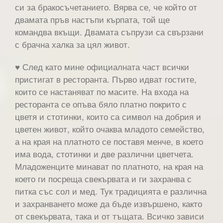
си за бракосъчетанието. Вярва се, че който от
двамата пръв настъпи кърпата, той ще
командва вкъщи. Двамата съпрузи са свързани
с брачна халка за цял живот.
♥ След като мине официалната част всички
пристигат в ресторанта. Първо идват гостите,
които се настаняват по масите. На входа на
ресторанта се опъва бяло платно покрито с
цветя и стотинки, които са символ на добрия и
цветен живот, който очаква младото семейство,
а на края на платното се поставя менче, в което
има вода, стотинки и две различни цветчета.
Младоженците минават по платното, на края на
което ги посреща свекървата и ги захранва с
питка със сол и мед. Тук традицията е различна
и захранването може да бъде извършено, както
от свекървата, така и от тъщата. Всичко зависи