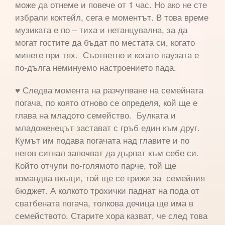
може да отнеме и повече от 1 час. Но ако не сте
избрали коктейл, сега е моментът. В това време
музиката е по – тиха и нетанцувална, за да
могат гостите да бъдат по местата си, когато
минете при тях. Съответно и когато паузата е
по-дълга неминуемо настроението пада.
♥ Следва момента на разчупване на семейната
погача, по която отново се определя, кой ще е
глава на младото семейство. Булката и
младоженецът застават с гръб един към друг.
Кумът им подава погачата над главите и по
негов сигнал започват да дърпат към себе си.
Който отчупи по-голямото парче, той ще
командва вкъщи, той ще се грижи за семейния
бюджет. А колкото трохички паднат на пода от
сватбената погача, толкова дечица ще има в
семейството. Старите хора казват, че след това