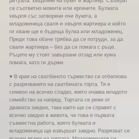
се съответно момите или ергените. Булката
хвърля със затворени очи букета, а
младоженеца сваля и хвърля жартиера и който
ги хване ще е бъдеща булка или младоженец.
Преди това обаче трябва да се потруди, за да
свали жартиера – без да си помага с ръце.
Ръцете му стоят завързани отзад или кума
помага, като ги държи.
♥ В края на сватбеното тържество се отбелязва
с разрязването на сватбената торта. Тя е
символ на всичко сладко, което очаква младото
семейство за напред. Тортата се реже от
двамата заедно, така както ще се справят с
всичко заедно в живота, че това е първата
съвместна работа, която булката и
младоженеца ще извършат заедно. Разрязват се
всички етажи на тортата. Младоженците си