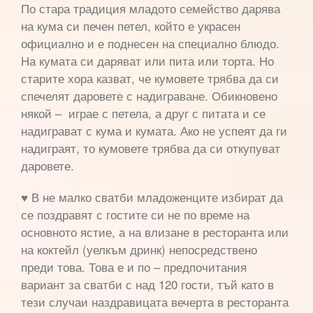
По стара традиция младото семейство дарява
на кума си печен петел, който е украсен
официално и е поднесен на специално блюдо.
На кумата си даряват или пита или торта. Но
старите хора казват, че кумовете трябва да си
спечелят даровете с надиграване. Обикновено
някой – играе с петела, а друг с питата и се
надиграват с кума и кумата. Ако не успеят да ги
надиграят, то кумовете трябва да си откупуват
даровете.
♥ В не малко сватби младоженците избират да
се поздравят с гостите си не по време на
основното ястие, а на влизане в ресторанта или
на коктейл (уелкъм дринк) непосредствено
преди това. Това е и по – предпочитания
вариант за сватби с над 120 гости, тъй като в
тези случаи наздравицата вечерта в ресторанта