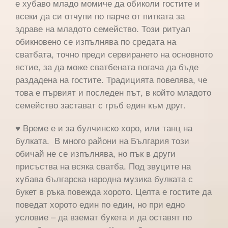
е хубаво младо момиче да обиколи гостите и
всеки да си отчупи по парче от питката за
здраве на младото семейство. Този ритуал
обикновено се изпълнява по средата на
сватбата, точно преди сервирането на основното
ястие, за да може сватбената погача да бъде
раздадена на гостите. Традицията повелява, че
това е първият и последен път, в който младото
семейство застават с гръб един към друг.
♥ Време е и за булчинско хоро, или танц на
булката. В много райони на България този
обичай не се изпълнява, но пък в други
присъства на всяка сватба. Под звуците на
хубава българска народна музика булката с
букет в ръка повежда хорото. Целта е гостите да
поведат хорото един по един, но при едно
условие – да вземат букета и да оставят по