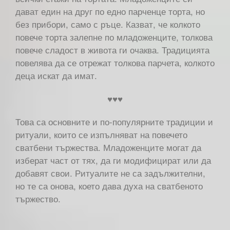
дават един на друг по едно парченце торта, но
без прибори, само с ръце. Казват, че колкото
повече торта залепне по младоженците, толкова
повече сладост в живота ги очаква. Традицията
повелява да се отрежат толкова парчета, колкото
деца искат да имат.
♥♥♥
Това са основните и по-популярните традиции и
ритуали, които се изпълняват на повечето
сватбени тържества. Младоженците могат да
изберат част от тях, да ги модифицират или да
добавят свои. Ритуалите не са задължителни,
но те са онова, което дава духа на сватбеното
тържество.