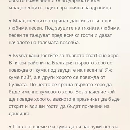
младоженците, вдига празнична наздравица
♥ Младоженците откриват дансинга със своя
любима песен. Под звуците на тяхната любима
песен те танцуват пред всички гости и дават
началото на голямата веселба.
♥ Кумът кани гостите за първото сватбено хоро.
В някои райони на България първото хоро се
повежда от кума под звуците на песента“ Яж
куме пий“, а в други хорото се повежда от
булката. По-често се среща първото хоро да
бъде именно кумовото хоро. Без значение кой
ще поведе хорото, важното е празникът да бъде
открит и всички гости да бъдат поканени на
дансинга.
♥ После е време е и кума да си заслужи петела.