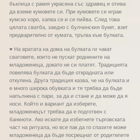
бъклица с ракия украсена със здравец и отива
да вземе кумовете си. При кумовете се играе
кумско хоро, хапва се и се пийва. След това
цялата сватба, заедно с булчинския букет, взет
предварително от кумата, тръгва към булката.
♥ На вратата на дома на булката ги чакат
сватовете, които не пускат роднините на
младоженеца, докато не си платят. Традицията
повелява булката да бъде открадната или
откупена. Друга традиция казва, че на булката и
е много широка обувката и тя трябва да бъде
напълнена с пари, за да и стане и да може да я
носи. Който и вариант да изберете,
младоженецът трябва да е подготвен с
банкноти. Ако искате да избегнете търговската
част на ритуала, но все пак да го спазите може
младоженеца да бъде посрещнат от родителите