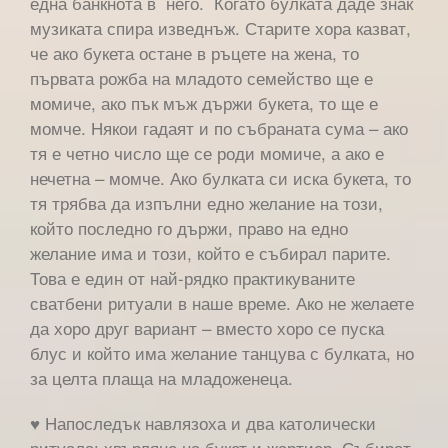
една банкнота в него. Когато булката даде знак
музиката спира изведнъж. Старите хора казват,
че ако букета остане в ръцете на жена, то
първата рожба на младото семейство ще е
момиче, ако пък мъж държи букета, то ще е
момче. Някои гадаят и по събраната сума – ако
тя е четно число ще се роди момиче, а ако е
нечетна – момче. Ако булката си иска букета, то
тя трябва да изпълни едно желание на този,
който последно го държи, право на едно
желание има и този, който е събирал парите.
Това е един от най-рядко практикуваните
сватбени ритуали в наше време. Ако не желаете
да хоро друг вариант – вместо хоро се пуска
блус и който има желание танцува с булката, но
за целта плаща на младоженеца.
♥ Напоследък навлязоха и два католически
ритуала: хвърляне на букет и жартиер. Събират