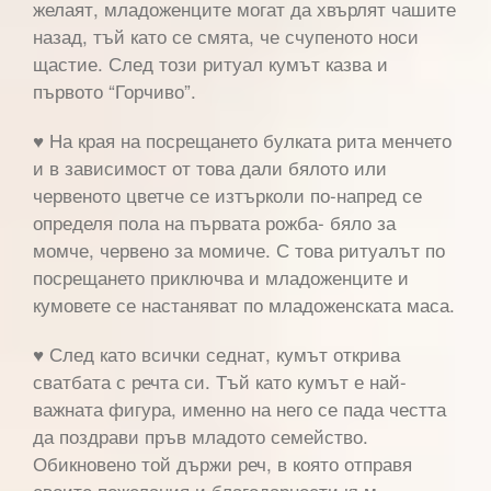
желаят, младоженците могат да хвърлят чашите
назад, тъй като се смята, че счупеното носи
щастие. След този ритуал кумът казва и
първото “Горчиво”.
♥ На края на посрещането булката рита менчето
и в зависимост от това дали бялото или
червеното цветче се изтърколи по-напред се
определя пола на първата рожба- бяло за
момче, червено за момиче. С това ритуалът по
посрещането приключва и младоженците и
кумовете се настаняват по младоженската маса.
♥ След като всички седнат, кумът открива
сватбата с речта си. Тъй като кумът е най-
важната фигура, именно на него се пада честта
да поздрави пръв младото семейство.
Обикновено той държи реч, в която отправя
своите пожелания и благодарности към