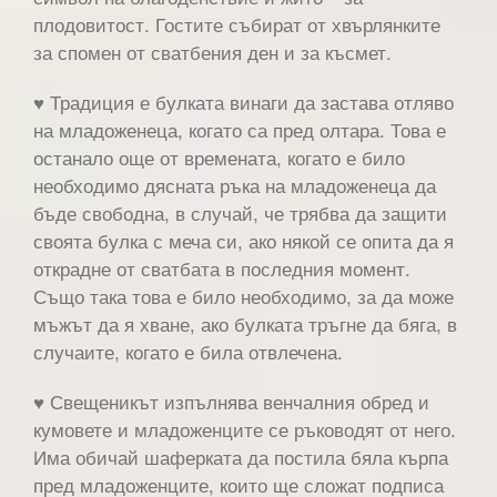
плодовитост. Гостите събират от хвърлянките
за спомен от сватбения ден и за късмет.
♥ Традиция е булката винаги да застава отляво
на младоженеца, когато са пред олтара. Това е
останало още от времената, когато е било
необходимо дясната ръка на младоженеца да
бъде свободна, в случай, че трябва да защити
своята булка с меча си, ако някой се опита да я
открадне от сватбата в последния момент.
Също така това е било необходимо, за да може
мъжът да я хване, ако булката тръгне да бяга, в
случаите, когато е била отвлечена.
♥ Свещеникът изпълнява венчалния обред и
кумовете и младоженците се ръководят от него.
Има обичай шаферката да постила бяла кърпа
пред младоженците, които ще сложат подписа