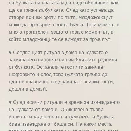
на булката на вратата и да даде обещание, как
ще се грижи за булката. След като успява да
отвори всички врати по пътя, младоженецът
може да прегърне своята булка. Този момент е
много трогателен, защото това е моментът, в
който младоженците се виждат за пръв път.
♥ Следващият ритуал в дома на булката е
закичването на цвете на най-близките роднини
от булката. Останалите гости ги закичват
шаферките и след това булката трябва да
вдигне празнична наздравица с всички гости,
дошли в дома ѝ.
♥ След всички ритуали е време за извеждането
на булката от дома и. Обикновено първи
излизат младоженецът и кумовете, а булката
бива извеждана от баща си. На някои места
това може да се направи и от кума. Пред дома