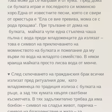
си булката играе и последното си моминско
хоро.Една от известните песни, която се свири
от оркестъра е “Ела се вие превива, мома се с
рода прощава”. При тръгване от дома на
булката, майката чупи една стъклена чаша
пълна с вода преди младоженците да излязат –
това е символ на приключването на
моминството на булката и пожелание да му
върви по вода на младото семейство. В някои
краища майката просто лисва вода от менче.
♥ След сключването на гражданския брак всички
излизат пред ритуалния дом, като
младоженеца по традиция излиза с булката на
ръце, а зад тях кумата хвърля сватбени
късметчета. В тях задължително трябва да има
бонбон – символ на сладък живот, паричка –
символ на благоденствие и жито – за