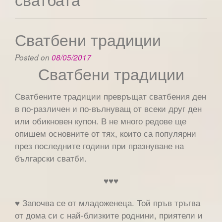
Сватбени традиции
Posted on
08/05/2017
Сватбени традиции
Сватбените традиции превръщат сватбения ден
в по-различен и по-вълнуващ от всеки друг ден
или обикновен купон. В не много редове ще
опишем основните от тях, които са популярни
през последните години при празнуване на
български сватби.
♥♥♥
♥ Започва се от младоженеца. Той пръв тръгва
от дома си с най-близките роднини, приятели и